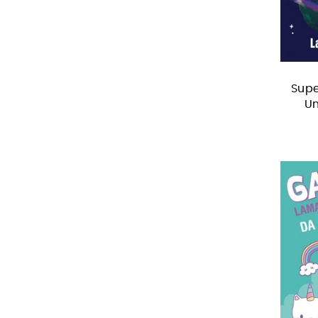
Supe
Un