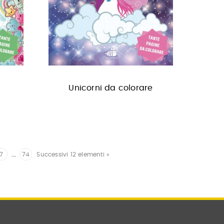
e
Unicorni da colorare
7
...
74
Successivi 12 elementi »