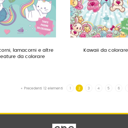
corni, lamacorni e altre
Kawaii da colorar
reature da colorare
« Precedenti 12 elementi
1
2
3
4
5
6