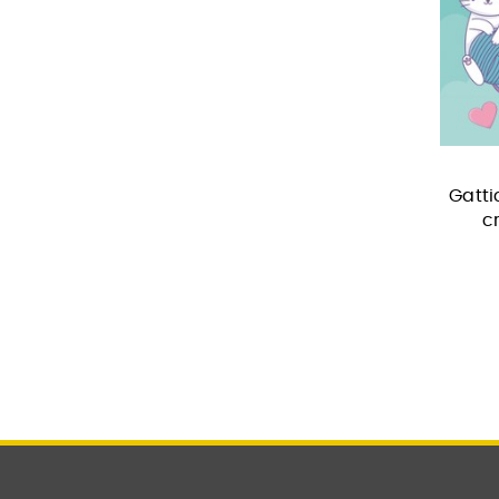
Gatti
c