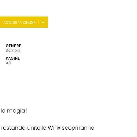
ACQUISTA ONLINE
GENERE
Bambini
PAGINE
48
i la magia!
o restando unite,le Winx scopriranno