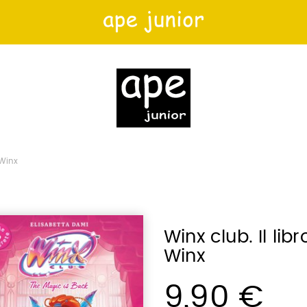
 Winx
Winx club. Il lib
Winx
9,90 €