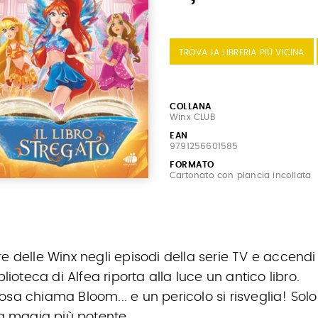
TROVA LA LIBRERIA PIÙ VICINA
COLLANA
Winx CLUB
EAN
9791256601585
FORMATO
Cartonato con plancia incollata
e delle Winx negli episodi della serie TV e accend
blioteca di Alfea riporta alla luce un antico libro.
sa chiama Bloom... e un pericolo si risveglia! Sol
la magia più potente.