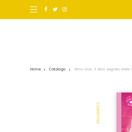
Salta
ai
contenuti.
|
Salta
alla
navigazione
Home
Catalogo
Winx club. Il libro segreto delle
CONDIVIDI