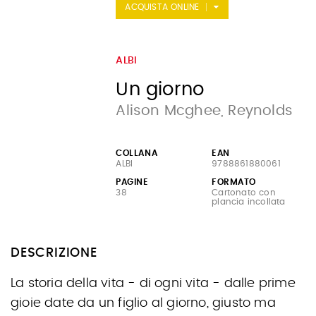
ACQUISTA ONLINE
ALBI
Un giorno
Alison Mcghee, Reynolds
COLLANA
EAN
ALBI
9788861880061
PAGINE
FORMATO
38
Cartonato con
plancia incollata
DESCRIZIONE
La storia della vita - di ogni vita - dalle prime
gioie date da un figlio al giorno, giusto ma