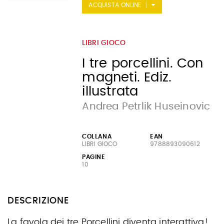
ACQUISTA ONLINE
LIBRI GIOCO
I tre porcellini. Con
magneti. Ediz.
illustrata
Andrea Petrlik Huseinovic
COLLANA
EAN
LIBRI GIOCO
9788893090612
PAGINE
10
DESCRIZIONE
La favola dei tre Porcellini diventa interattiva!