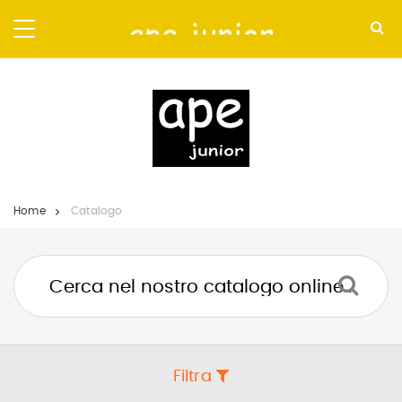
Salta
ai
contenuti.
|
Salta
alla
navigazione
Home
Catalogo
Filtra