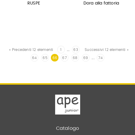
RUSPE
Dora alla fattoria
« Precedenti 12 elementi
1
...
63
Successivi 12 elementi »
64
65
66
67
68
69
...
74
Catalogo